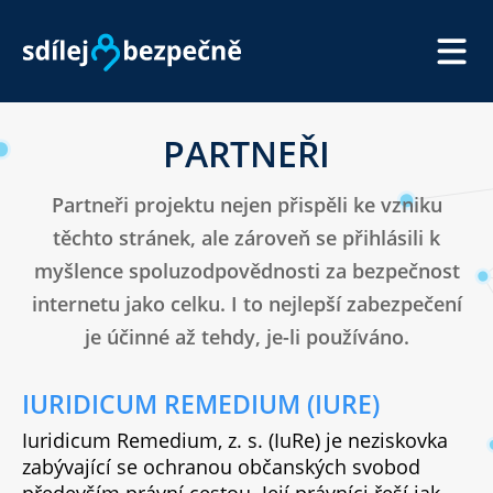
SDÍLEJ BEZPEČNĚ
PARTNEŘI
JAK NA TO
Partneři projektu nejen přispěli ke vzniku
O NATÁČENÍ
těchto stránek, ale zároveň se přihlásili k
PARTNEŘI
myšlence spoluzodpovědnosti za bezpečnost
internetu jako celku. I to nejlepší zabezpečení
PRO NOVINÁŘE
je účinné až tehdy, je-li používáno.
IURIDICUM REMEDIUM (IURE)
Iuridicum Remedium, z. s. (IuRe) je neziskovka
zabývající se ochranou občanských svobod
především právní cestou. Její právníci řeší jak