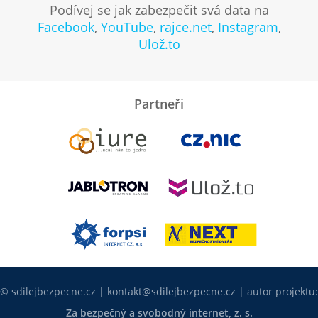
Podívej se jak zabezpečit svá data na
Facebook
,
YouTube
,
rajce.net
,
Instagram
,
Ulož.to
Partneři
© sdilejbezpecne.cz |
kontakt@sdilejbezpecne.cz
| autor projektu:
Za bezpečný a svobodný internet, z. s.