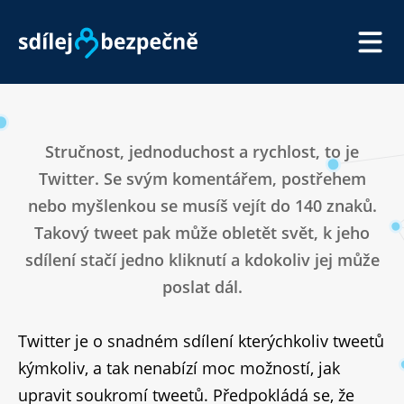
SDÍLEJ BEZPEČNĚ
JAK NA TO
Stručnost, jednoduchost a rychlost, to je
Twitter. Se svým komentářem, postřehem
O NATÁČENÍ
nebo myšlenkou se musíš vejít do 140 znaků.
PARTNEŘI
Takový tweet pak může obletět svět, k jeho
PRO NOVINÁŘE
sdílení stačí jedno kliknutí a kdokoliv jej může
poslat dál.
Twitter je o snadném sdílení kterýchkoliv tweetů
kýmkoliv, a tak nenabízí moc možností, jak
upravit soukromí tweetů. Předpokládá se, že