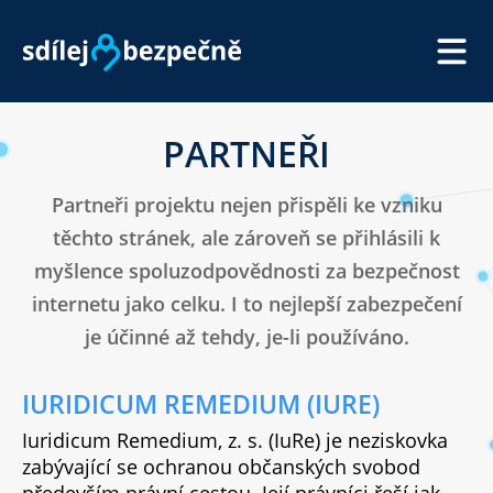
SDÍLEJ BEZPEČNĚ
PARTNEŘI
JAK NA TO
Partneři projektu nejen přispěli ke vzniku
O NATÁČENÍ
těchto stránek, ale zároveň se přihlásili k
PARTNEŘI
myšlence spoluzodpovědnosti za bezpečnost
internetu jako celku. I to nejlepší zabezpečení
PRO NOVINÁŘE
je účinné až tehdy, je-li používáno.
IURIDICUM REMEDIUM (IURE)
Iuridicum Remedium, z. s. (IuRe) je neziskovka
zabývající se ochranou občanských svobod
především právní cestou. Její právníci řeší jak